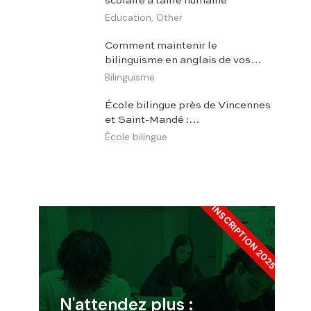
scolaire à taille humaine
Education
,
Other
Comment maintenir le
bilinguisme en anglais de vos…
Bilinguisme
École bilingue près de Vincennes
et Saint-Mandé :…
École bilingue
INSCRIPTION 2025
N'attendez plus :