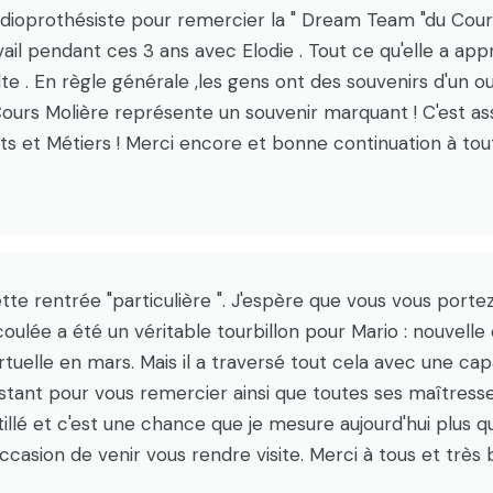
d'Audioprothésiste pour remercier la " Dream Team "du C
 pendant ces 3 ans avec Elodie . Tout ce qu'elle a appris
lte . En règle générale ,les gens ont des souvenirs d'un 
Cours Molière représente un souvenir marquant ! C'est ass
s et Métiers ! Merci encore et bonne continuation à tout
tte rentrée "particulière ". J'espère que vous vous porte
ulée a été un véritable tourbillon pour Mario : nouvel
rtuelle en mars. Mais il a traversé tout cela avec une capa
instant pour vous remercier ainsi que toutes ses maîtress
tillé et c'est une chance que je mesure aujourd'hui plus 
ccasion de venir vous rendre visite. Merci à tous et très 