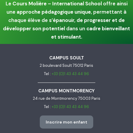
Le
Cours Molière – International School
offre ainsi
une
approche pédagogique unique
, permettant à
chaque élève de
s’épanouir, de progresser et de
développer son potentiel
dans un
cadre bienveillant
et stimulant
.
CAMPUS SOULT
2 boulevard Soult 75012 Paris
Tel :
+33 (0)1 43 43 44 96
CAMPUS MONTMORENCY
24 rue de Montmorency 75003 Paris
Tel :
+33 (0)1 43 43 44 96
Inscrire mon enfant